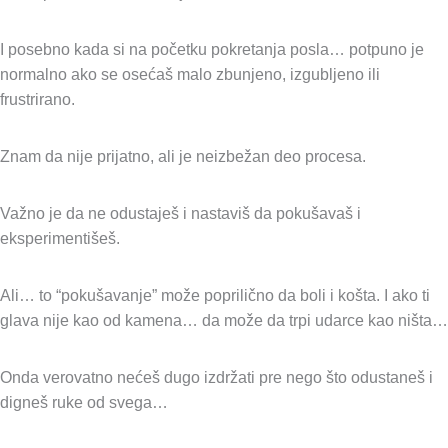
I posebno kada si na početku pokretanja posla… potpuno je
normalno ako se osećaš malo zbunjeno, izgubljeno ili
frustrirano.
Znam da nije prijatno, ali je neizbežan deo procesa.
Važno je da ne odustaješ i nastaviš da pokušavaš i
eksperimentišeš.
Ali… to “pokušavanje” može poprilično da boli i košta. I ako ti
glava nije kao od kamena… da može da trpi udarce kao ništa…
Onda verovatno nećeš dugo izdržati pre nego što odustaneš i
digneš ruke od svega…