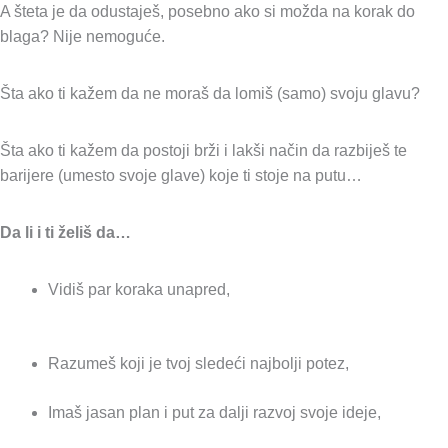
A šteta je da odustaješ, posebno ako si možda na korak do
blaga? Nije nemoguće.
Šta ako ti kažem da ne moraš da lomiš (samo) svoju glavu?
Šta ako ti kažem da postoji brži i lakši način da razbiješ te
barijere (umesto svoje glave) koje ti stoje na putu…
Da li i ti želiš da…
Vidiš par koraka unapred,
Razumeš koji je tvoj sledeći najbolji potez,
Imaš jasan plan i put za dalji razvoj svoje ideje,