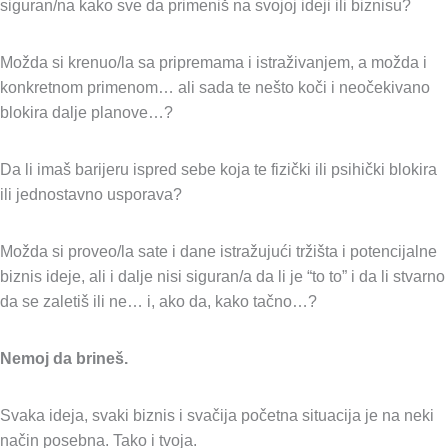
siguran/na kako sve da primeniš na svojoj ideji ili biznisu?
Možda si krenuo/la sa pripremama i istraživanjem, a možda i
konkretnom primenom… ali sada te nešto koči i neočekivano
blokira dalje planove…?
Da li imaš barijeru ispred sebe koja te fizički ili psihički blokira
ili jednostavno usporava?
Možda si proveo/la sate i dane istražujući tržišta i potencijalne
biznis ideje, ali i dalje nisi siguran/a da li je “to to” i da li stvarno
da se zaletiš ili ne… i, ako da, kako tačno…?
Nemoj da brineš.
Svaka ideja, svaki biznis i svačija početna situacija je na neki
način posebna. Tako i tvoja.