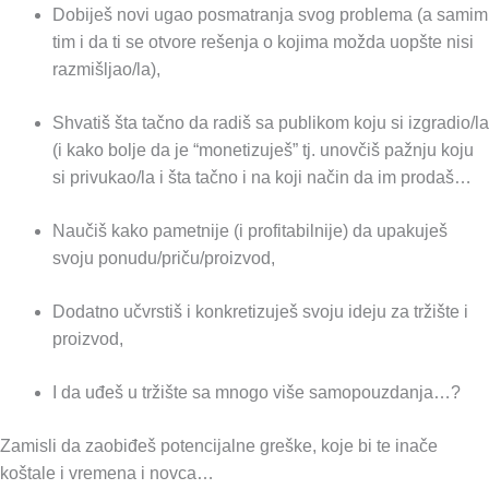
Dobiješ novi ugao posmatranja svog problema (a samim
tim i da ti se otvore rešenja o kojima možda uopšte nisi
razmišljao/la),
Shvatiš šta tačno da radiš sa publikom koju si izgradio/la
(i kako bolje da je “monetizuješ” tj. unovčiš pažnju koju
si privukao/la i šta tačno i na koji način da im prodaš…
Naučiš kako pametnije (i profitabilnije) da upakuješ
svoju ponudu/priču/proizvod,
Dodatno učvrstiš i konkretizuješ svoju ideju za tržište i
proizvod,
I da uđeš u tržište sa mnogo više samopouzdanja…?
Zamisli da zaobiđeš potencijalne greške, koje bi te inače
koštale i vremena i novca…