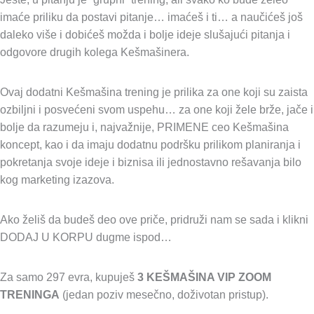
imaće priliku da postavi pitanje… imaćeš i ti… a naučićeš još
daleko više i dobićeš možda i bolje ideje slušajući pitanja i
odgovore drugih kolega Kešmašinera.
Ovaj dodatni Kešmašina trening je prilika za one koji su zaista
ozbiljni i posvećeni svom uspehu… za one koji žele brže, jače i
bolje da razumeju i, najvažnije, PRIMENE ceo Kešmašina
koncept, kao i da imaju dodatnu podršku prilikom planiranja i
pokretanja svoje ideje i biznisa ili jednostavno rešavanja bilo
kog marketing izazova.
Ako želiš da budeš deo ove priče, pridruži nam se sada i klikni
DODAJ U KORPU dugme ispod…
Za samo 297 evra, kupuješ
3 KEŠMAŠINA VIP ZOOM
TRENINGA
(jedan poziv mesečno, doživotan pristup).