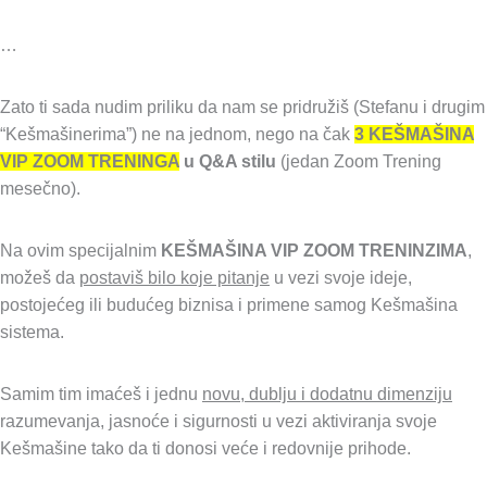
…
Zato ti sada nudim priliku da nam se pridružiš (Stefanu i drugim
“Kešmašinerima”) ne na jednom, nego na čak
3 KEŠMAŠINA
VIP ZOOM TRENINGA
u Q&A stilu
(jedan Zoom Trening
mesečno).
Na ovim specijalnim
KEŠMAŠINA VIP ZOOM TRENINZIMA
,
možeš da
postaviš bilo koje pitanje
u vezi svoje ideje,
postojećeg ili budućeg biznisa i primene samog Kešmašina
sistema.
Samim tim imaćeš i jednu
novu, dublju i dodatnu dimenziju
razumevanja, jasnoće i sigurnosti u vezi aktiviranja svoje
Kešmašine tako da ti donosi veće i redovnije prihode.