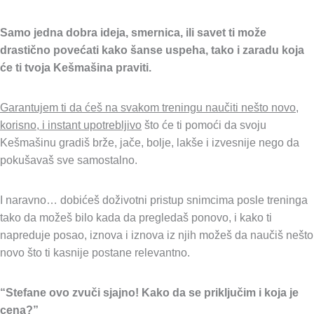
Samo jedna dobra ideja, smernica, ili savet ti može
drastično povećati kako šanse uspeha, tako i zaradu koja
će ti tvoja Kešmašina praviti.
Garantujem ti da ćeš na svakom treningu naučiti nešto novo,
korisno, i instant upotrebljivo
što će ti pomoći da svoju
Kešmašinu gradiš brže, jače, bolje, lakše i izvesnije nego da
pokušavaš sve samostalno.
I naravno… dobićeš doživotni pristup snimcima posle treninga
tako da možeš bilo kada da pregledaš ponovo, i kako ti
napreduje posao, iznova i iznova iz njih možeš da naučiš nešto
novo što ti kasnije postane relevantno.
“Stefane ovo zvuči sjajno! Kako da se priključim i koja je
cena?”