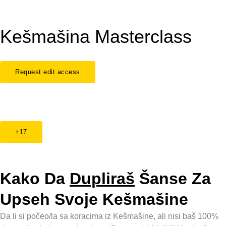
Kešmašina Masterclass
Request edit access
+17
Kako Da
Dupliraš
Šanse Za
Upseh Svoje Kešmašine
Da li si počeo/la sa koracima iz Kešmašine, ali nisi baš 100%