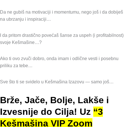
Da ne gubiš na motivaciji i momentumu, nego još i da dobiješ
na ubrzanju i inspiraciji…
I da pritom drastično povećaš šanse za uspeh (i profitabilnost)
svoje Kešmašine…?
Ako ti ovo zvuči dobro, onda imam i odlične vesti i posebnu
priliku za tebe…
Sve što ti se svidelo u Kešmašina Izazovu — samo još…
Brže, Jače, Bolje, Lakše i
Izvesnije do Cilja! Uz
“3
Kešmašina VIP Zoom