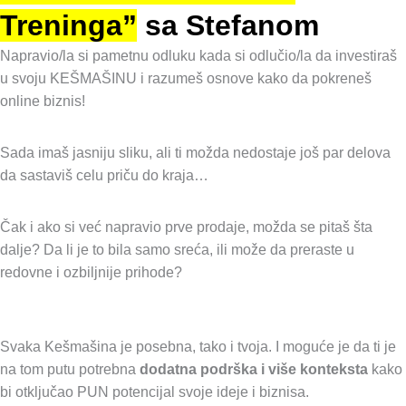
Treninga”
sa Stefanom
Napravio/la si pametnu odluku kada si odlučio/la da investiraš
u svoju KEŠMAŠINU i razumeš osnove kako da pokreneš
online biznis!
Sada imaš jasniju sliku, ali ti možda nedostaje još par delova
da sastaviš celu priču do kraja…
Čak i ako si već napravio prve prodaje, možda se pitaš šta
dalje? Da li je to bila samo sreća, ili može da preraste u
redovne i ozbiljnije prihode?
Svaka Kešmašina je posebna, tako i tvoja. I moguće je da ti je
na tom putu potrebna
dodatna podrška i više konteksta
kako
bi otključao PUN potencijal svoje ideje i biznisa.