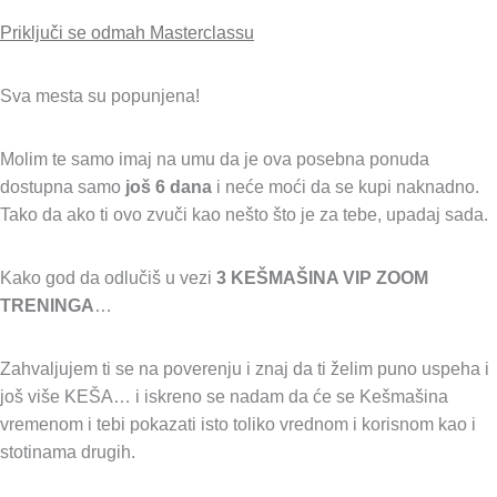
Priključi se odmah Masterclassu
Sva mesta su popunjena!
Molim te samo imaj na umu da je ova posebna ponuda
dostupna samo
još 6 dana
i neće moći da se kupi naknadno.
Tako da ako ti ovo zvuči kao nešto što je za tebe, upadaj sada.
Kako god da odlučiš u vezi
3 KEŠMAŠINA VIP ZOOM
TRENINGA
…
Zahvaljujem ti se na poverenju i znaj da ti želim puno uspeha i
još više KEŠA… i iskreno se nadam da će se Kešmašina
vremenom i tebi pokazati isto toliko vrednom i korisnom kao i
stotinama drugih.