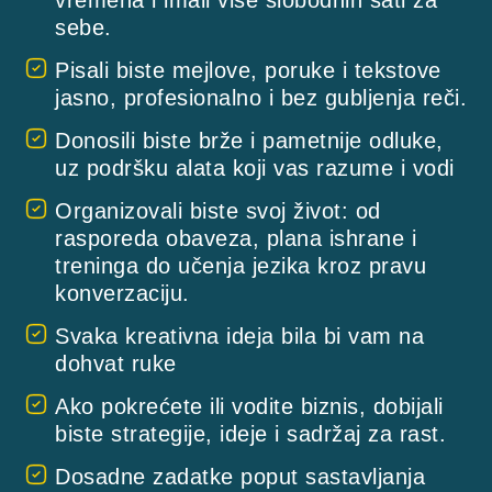
vremena i imali više slobodnih sati za
sebe.
Pisali biste mejlove, poruke i tekstove
jasno, profesionalno i bez gubljenja reči.
Donosili biste brže i pametnije odluke,
uz podršku alata koji vas razume i vodi
Organizovali biste svoj život: od
rasporeda obaveza, plana ishrane i
treninga do učenja jezika kroz pravu
konverzaciju.
Svaka kreativna ideja bila bi vam na
dohvat ruke
Ako pokrećete ili vodite biznis, dobijali
biste strategije, ideje i sadržaj za rast.
Dosadne zadatke poput sastavljanja