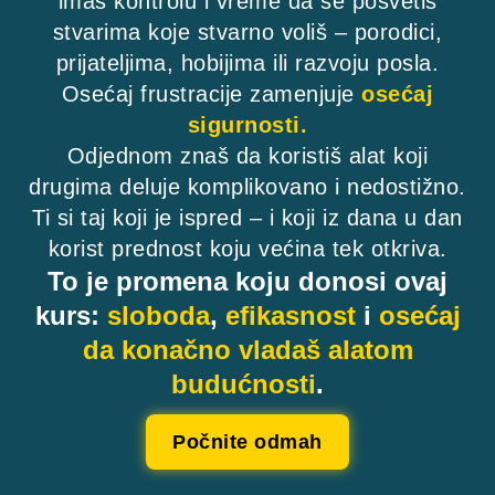
imaš kontrolu i vreme da se posvetiš
stvarima koje stvarno voliš – porodici,
prijateljima, hobijima ili razvoju posla.
Osećaj frustracije zamenjuje
osećaj
sigurnosti.
Odjednom znaš da koristiš alat koji
drugima deluje komplikovano i nedostižno.
Ti si taj koji je ispred – i koji iz dana u dan
korist prednost koju većina tek otkriva.
To je promena koju donosi ovaj
kurs:
sloboda
,
efikasnost
i
osećaj
da konačno vladaš alatom
budućnosti
.
Počnite odmah