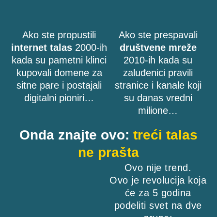
Ako ste propustili
Ako ste prespavali
internet talas
2000-ih
društvene mreže
kada su pametni klinci
2010-ih kada su
kupovali domene za
zaluđenici pravili
sitne pare i postajali
stranice i kanale koji
digitalni pioniri…
su danas vredni
milione…
Onda znajte ovo:
treći talas
ne prašta
Ovo nije trend.
Ovo je revolucija koja
će za 5 godina
podeliti svet na dve