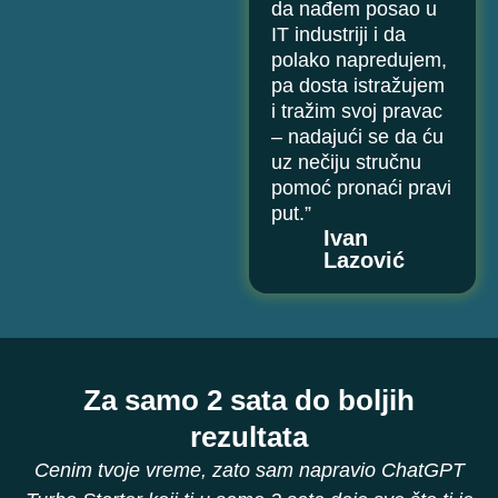
da nađem posao u
IT industriji i da
polako napredujem,
pa dosta istražujem
i tražim svoj pravac
– nadajući se da ću
uz nečiju stručnu
pomoć pronaći pravi
put.”
Ivan
Lazović
Za samo 2 sata do boljih
rezultata
Cenim tvoje vreme, zato sam napravio ChatGPT