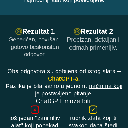
najmoćniji alat koji posedujete.
Rezultat 1
Rezultat 2
Precizan, detaljan i
Generičan, površan i
gotovo beskoristan
odmah primenljiv.
odgovor.
Oba odgovora su dobijena od istog alata –
ChatGPT-a.
Razlika je bila samo u jednom:
način na koji
je postavljeno pitanje.
ChatGPT može biti:
još jedan "zanimljiv
rudnik zlata koji ti
alat" koji ponekad
svakog dana štedi