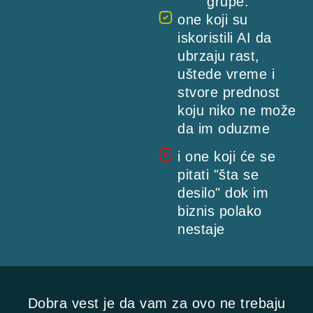
grupe:
one koji su
iskoristili AI da
ubrzaju rast,
uštede vreme i
stvore prednost
koju niko ne može
da im oduzme
i one koji će se
pitati "šta se
desilo" dok im
biznis polako
nestaje
Dobra vest je da vam za ovo ne trebaju