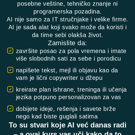
posebne veštine, tehničko znanje ni
programerska pozadina.
AI nije samo za IT stručnjake i velike firme.
AI je sada alat koji svako može da koristi i
da time sebi olakša život.
Zamislite da:
završite posao za pola vremena i imate
više slobodnih sati za sebe i porodicu
napišete tekst, mejl ili objavu kao da
vam je lični copywriter u džepu
kreirate plan ishrane, treninga ili učenja
jezika potpuno personalizovan za vas
dobijete ideje, rešenja i savete brže
nego kad biste guglali satima
To su stvari koje AI već danas radi
– a ovaj kurs vas uči kako da to