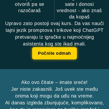
otvoriš pa se
sate i donosi
razočaraš
vrednost - ako znaš
da kopaš
Upravo zato postoji ovaj kurs. Da vas nauči
tajni jezik promptova i trikove koji ChatGPT
pretvaraju iz igračke u najmoćnijeg
asistenta kog ste ikad imali.
Počnite odmah
Ako ovo čitate – imate sreće!
Jer niste zakasnili. Još uvek ste među
onima koji mogu da uđu na vreme.
AI danas izgleda zbunjujuće, komplikovano,