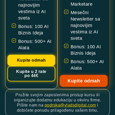
Marketare
najnovijim
vestima iz AI
Mesečni
sveta
Newsletter sa
najnovijim
Bonus: 100 AI
vestima iz AI
Biznis Ideja
sveta
Bonus: 500+ AI
Bonus: 100 AI
Alata
Biznis Ideja
Kupite odmah
Bonus: 500+ AI
Alata
Kupite u 2 rate
po 44€
Kupite odmah
Pružite svojim zaposlenima pristup kursu ili
organizujte dodatnu edukaciju u okviru firme.
Pišite nam na
podrska@vladsdigital.com
i
dobićete ponudu prilagođenu vašem timu.