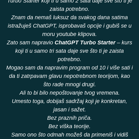
Turbo Starter koji ti u samo 2 sata daje sve što ti je
zaista potrebno.
Znam da nemaš luksuz da svakog dana satima
istražuješ ChatGPT, isprobavaš opcije i gubiš se u
moru youtube klipova.
Zato sam napravio
ChatGPT Turbo Starter
– kurs
koji ti u samo tri sata daje sve što ti je zaista
potrebno.
Mogao sam da napravim program od 10 i više sati i
da ti zatrpavam glavu nepotrebnom teorijom, kao
što rade mnogi drugi.
Ali to bi bilo nepoštovanje tvog vremena.
Umesto toga, dobijaš sadržaj koji je konkretan,
jasan i sažet.
Bez praznih priča.
Bez viška teorije.
Samo ono što odmah možeš da primeniš i vidiš