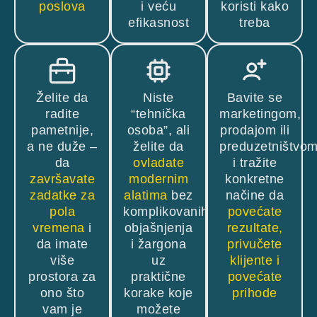
poslova
i veću
koristi kako
efikasnost
treba
Želite da
Niste
Bavite se
radite
“tehnička
marketingom,
pametnije,
osoba”, ali
prodajom ili
a ne duže –
želite da
preduzetništvo
da
ovladate
i tražite
završavate
modernim
konkretne
zadatke za
alatima
bez
načine da
pola
komplikovanih
povećate
vremena
i
objašnjenja
rezultate,
da imate
i žargona
privučete
više
uz
klijente i
prostora za
praktične
povećate
ono što
korake koje
prihode
vam je
možete