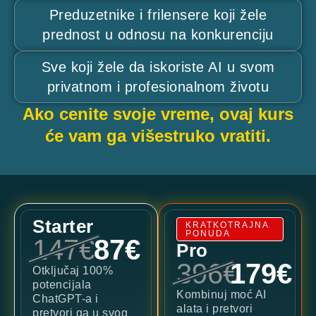
Preduzetnike i frilensere koji žele
prednost u odnosu na konkurenciju
Sve koji žele da iskoriste AI u svom
privatnom i profesionalnom životu
Ako cenite svoje vreme, ovaj kurs
će vam ga višestruko vratiti.
Starter
KRATKOTRAJNA
PONUDA
147€
87€
Pro
396€
179€
Otključaj 100%
potencijala
Kombinuj moć AI
ChatGPT-a i
alata i pretvori
pretvori ga u svog