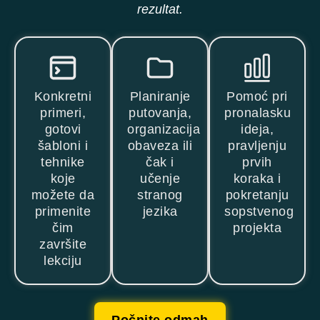
rezultat.
Konkretni
Planiranje
Pomoć pri
primeri,
putovanja,
pronalasku
gotovi
organizacija
ideja,
šabloni i
obaveza ili
pravljenju
tehnike
čak i
prvih
koje
učenje
koraka i
možete da
stranog
pokretanju
primenite
jezika
sopstvenog
čim
projekta
završite
lekciju