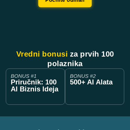
Počnite odmah
Vredni bonusi
za prvih 100
polaznika
BONUS #1
BONUS #2
Priručnik: 100
500+ AI Alata
AI Biznis Ideja