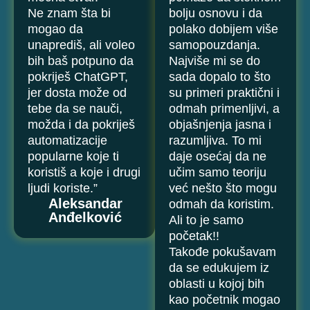
Ne znam šta bi
bolju osnovu i da
mogao da
polako dobijem više
unaprediš, ali voleo
samopouzdanja.
bih baš potpuno da
Najviše mi se do
pokriješ ChatGPT,
sada dopalo to što
jer dosta može od
su primeri praktični i
tebe da se nauči,
odmah primenljivi, a
možda i da pokriješ
objašnjenja jasna i
automatizacije
razumljiva. To mi
popularne koje ti
daje osećaj da ne
koristiš a koje i drugi
učim samo teoriju
ljudi koriste.”
već nešto što mogu
Aleksandar
odmah da koristim.
Anđelković
Ali to je samo
početak!!
Takođe pokušavam
da se edukujem iz
oblasti u kojoj bih
kao početnik mogao