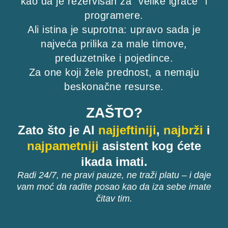
kao da je rezervisan za “velike igrače” i
programere.
Ali istina je suprotna: upravo sada je
najveća prilika za male timove,
preduzetnike i pojedince.
Za one koji žele prednost, a nemaju
beskonačne resurse.
ZAŠTO?
Zato što je AI
najjeftiniji
,
najbrži
i
najpametniji
asistent kog ćete
ikada imati.
Radi 24/7, ne pravi pauze, ne traži platu – i daje
vam moć da radite posao kao da iza sebe imate
čitav tim.