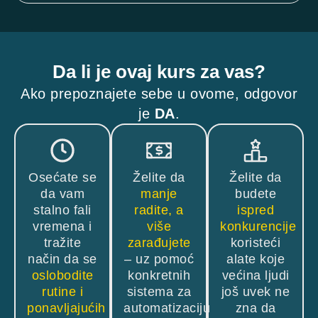
Da li je ovaj kurs za vas?
Ako prepoznajete sebe u ovome, odgovor
je
DA
.
Osećate se
Želite da
Želite da
da vam
manje
budete
stalno fali
radite, a
ispred
vremena i
više
konkurencije
tražite
zarađujete
koristeći
način da se
– uz pomoć
alate koje
oslobodite
konkretnih
većina ljudi
rutine i
sistema za
još uvek ne
ponavljajućih
automatizaciju
zna da