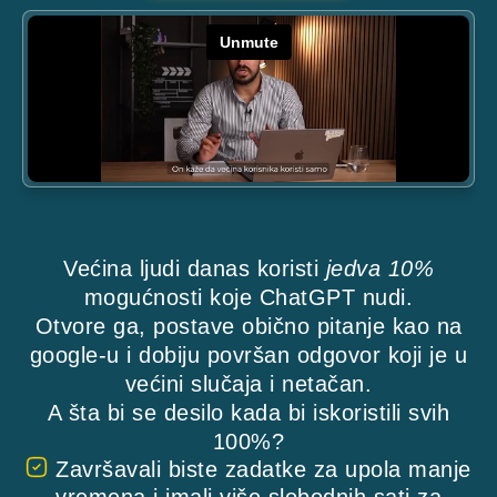
Većina ljudi danas koristi
jedva 10%
mogućnosti koje ChatGPT nudi.
Otvore ga, postave obično pitanje kao na
google-u i dobiju površan odgovor koji je u
većini slučaja i netačan.
A šta bi se desilo kada bi iskoristili svih
100%?
Završavali biste zadatke za upola manje