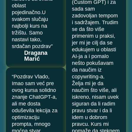
(Custom GPT) i za
oblast
sada sam
pojedinačno.U
zadovoljan tempom
svakom slučaju
i sadržajem. Trudim
najbolji kurs na
se da što više
tržištu. Samo
primenim u praksi,
nastavi tako,
jer mi je cilj da se
srdačan pozdrav”
edukujem u oblasti
Dragana
AI-ja a i pomalo
Marić
nešto pokušavam
da naučim iz
“Pozdrav Vlado,
copywriting-a.
Imao sam već pre
Želja mi je da
ovog kursa solidno
naučim što više, ali
znanje ChatGPT-a,
iskreno, nisam uvek
ali me dosta
siguran da li radim
oduševila lekcija za
pravu stvar i da li
optimizaciju
idem u dobrom
prompta, mnogo
pravcu. Kurs mi
moćna stvar.
pomaže da steknem