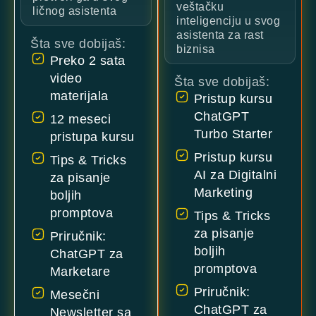
veštačku
ličnog asistenta
inteligenciju u svog
asistenta za rast
Šta sve dobijaš:
biznisa
Preko 2 sata
video
Šta sve dobijaš:
materijala
Pristup kursu
ChatGPT
12 meseci
Turbo Starter
pristupa kursu
Pristup kursu
Tips & Tricks
AI za Digitalni
za pisanje
Marketing
boljih
promptova
Tips & Tricks
za pisanje
Priručnik:
boljih
ChatGPT za
promptova
Marketare
Priručnik:
Mesečni
ChatGPT za
Newsletter sa