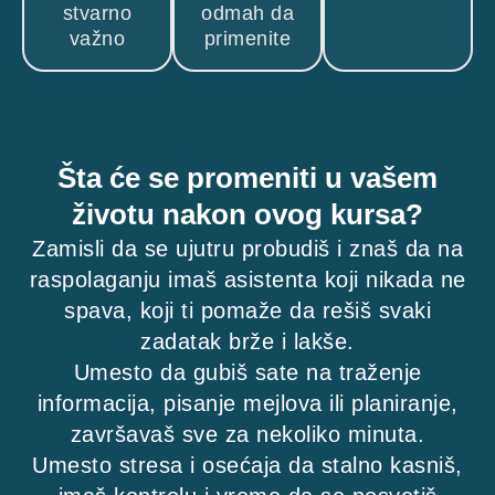
stvarno
odmah da
važno
primenite
Šta će se promeniti u vašem
životu nakon ovog kursa?
Zamisli da se ujutru probudiš i znaš da na
raspolaganju imaš asistenta koji nikada ne
spava, koji ti pomaže da rešiš svaki
zadatak brže i lakše.
Umesto da gubiš sate na traženje
informacija, pisanje mejlova ili planiranje,
završavaš sve za nekoliko minuta.
Umesto stresa i osećaja da stalno kasniš,