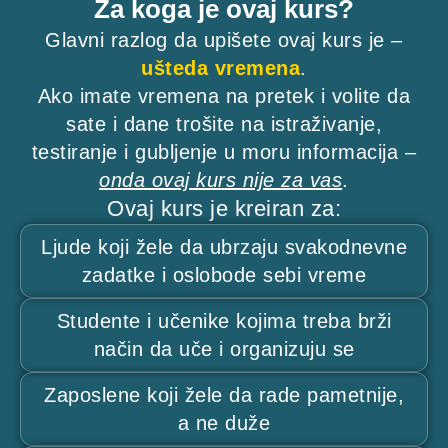
Za koga je ovaj kurs?
Glavni razlog da upišete ovaj kurs je –
ušteda vremena
.
Ako imate vremena na pretek i volite da
sate i dane trošite na istraživanje,
testiranje i gubljenje u moru informacija –
onda ovaj kurs nije za vas
.
Ovaj kurs je kreiran za:
Ljude koji žele da ubrzaju svakodnevne
zadatke i oslobode sebi vreme
Studente i učenike kojima treba brži
način da uče i organizuju se
Zaposlene koji žele da rade pametnije,
a ne duže