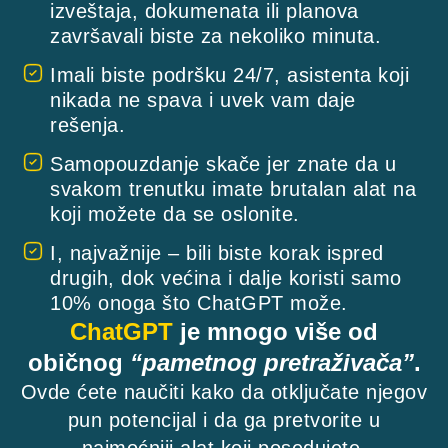
izveštaja, dokumenata ili planova
završavali biste za nekoliko minuta.
Imali biste podršku 24/7, asistenta koji
nikada ne spava i uvek vam daje
rešenja.
Samopouzdanje skače jer znate da u
svakom trenutku imate brutalan alat na
koji možete da se oslonite.
I, najvažnije – bili biste korak ispred
drugih, dok većina i dalje koristi samo
10% onoga što ChatGPT može.
ChatGPT
je mnogo više od
običnog
“pametnog pretraživača”
.
Ovde ćete naučiti kako da otključate njegov
pun potencijal i da ga pretvorite u