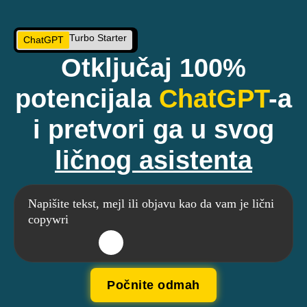
Turbo Starter
ChatGPT
Otključaj 100%
potencijala
ChatGPT
-a
i pretvori ga u svog
ličnog asistenta
Napišite tekst, mejl ili objavu kao da vam je lični
copywriter u džepu
Počnite odmah