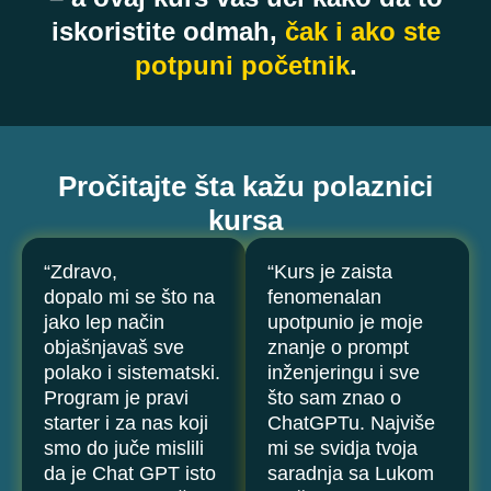
iskoristite odmah,
čak i ako ste
potpuni početnik
.
Pročitajte šta kažu polaznici
kursa
“Zdravo,
“Kurs je zaista
dopalo mi se što na
fenomenalan
jako lep način
upotpunio je moje
objašnjavaš sve
znanje o prompt
polako i sistematski.
inženjeringu i sve
Program je pravi
što sam znao o
starter i za nas koji
ChatGPTu. Najviše
smo do juče mislili
mi se svidja tvoja
da je Chat GPT isto
saradnja sa Lukom