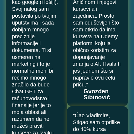
kao google (i lošiji).
Aničinom i njegovi
Svoj nalog sam
kursevi a i
postavila po tvojim
zajednica. Prosto
uputstvima i sada
sam oduševljen što
dobijam mnogo
sam otkrio da ima
preciznije
kurseva na Udemy
informacije i
platformi koju ja
dokumenta. Ti si
obično koristim za
usmeren na
dopunjavanje
marketing i to je
znanja o AI. Hvala ti
normalno meni bi
još jednom što si
recimo mnogo
napravio ovu celu
značilo da bude
priču.”
Gvozden
Chat GPT za
Sibinović
računovodstvo i
finansije jer je to
moja oblast ali
“Ćao Vladimire,
razumem da ne
Stigao sam otprilike
možeš praviti
do 40% kursa
kurseve za svaku