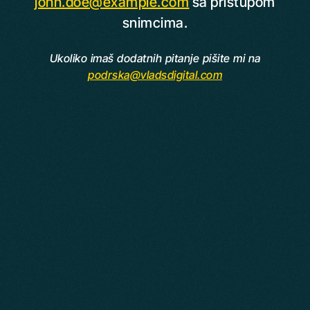
john.doe@example.com
sa pristupom
snimcima.
Ukoliko imaš dodatnih pitanje pišite mi na
podrska@vladsdigital.com