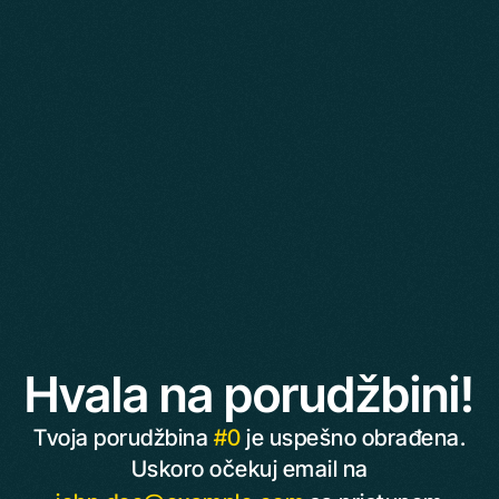
Hvala na porudžbini!
Tvoja porudžbina
#0
je uspešno obrađena.
Uskoro očekuj email na