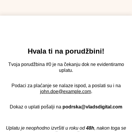
Hvala ti na porudžbini!
Tvoja porudžbina #0 je na čekanju dok ne evidentiramo
uplatu.
Podaci za plaćanje se nalaze ispod, a poslati su i na
john.doe@example.com
.
Dokaz o uplati pošalji na
podrska@vladsdigital.com
Uplatu je neophodno izvršiti u roku od
48h
, nakon toga se