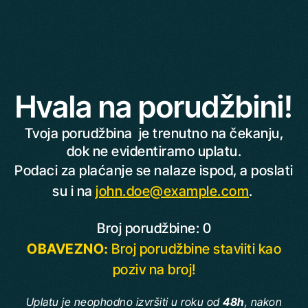
Hvala na porudžbini!
Tvoja porudžbina je trenutno na čekanju,
dok ne evidentiramo uplatu.
Podaci za plaćanje se nalaze ispod, a poslati
su i na
john.doe@example.com
.
Broj porudžbine: 0
OBAVEZNO:
Broj porudžbine staviiti kao
poziv na broj!
Uplatu je neophodno izvršiti u roku od
48h
, nakon