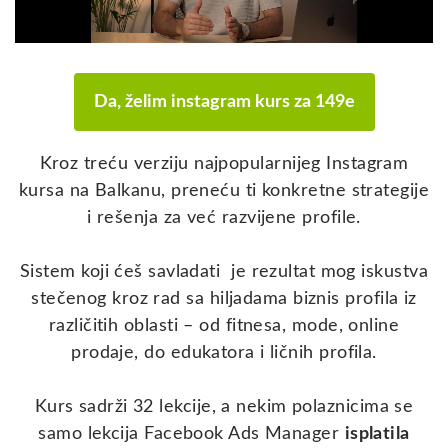
Da, želim instagram kurs za 149e
Kroz treću verziju najpopularnijeg Instagram
kursa na Balkanu, preneću ti konkretne strategije
i rešenja za već razvijene profile.
Sistem koji ćeš savladati je rezultat mog iskustva
stečenog kroz rad sa hiljadama biznis profila iz
različitih oblasti – od fitnesa, mode, online
prodaje, do edukatora i ličnih profila.
Kurs sadrži 32 lekcije, a nekim polaznicima se
samo lekcija Facebook Ads Manager
isplatila