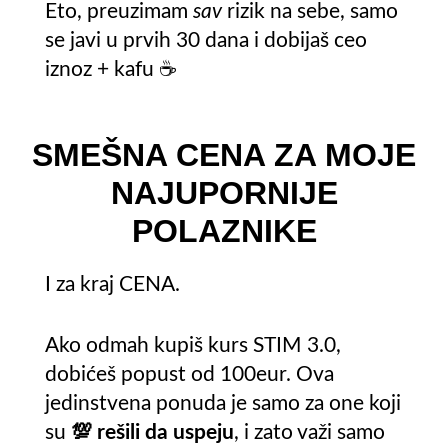
Eto, preuzimam
sav
rizik na sebe, samo
se javi u prvih 30 dana i dobijaš ceo
iznoz + kafu
☕️
SMEŠNA CENA ZA MOJE
NAJUPORNIJE
POLAZNIKE
I za kraj CENA.
Ako odmah kupiš kurs STIM 3.0,
dobićeš popust od 100eur. Ova
jedinstvena ponuda je samo za one koji
su
💯 rešili da uspeju
, i zato važi samo