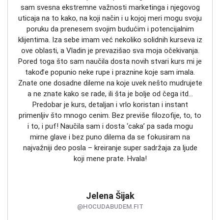
sam svesna ekstremne važnosti marketinga i njegovog
uticaja na to kako, na koji način i u kojoj meri mogu svoju
poruku da prenesem svojim budućim i potencijalnim
klijentima. Iza sebe imam već nekoliko solidnih kurseva iz
ove oblasti, a Vladin je prevazišao sva moja očekivanja.
Pored toga što sam naučila dosta novih stvari kurs mi je
takođe popunio neke rupe i praznine koje sam imala.
Znate one dosadne dileme na koje uvek nešto mudrujete
a ne znate kako se rade, ili šta je bolje od čega itd…
Predobar je kurs, detaljan i vrlo koristan i instant
primenljiv što mnogo cenim. Bez previše filozofije, to, to
i to, i puf! Naučila sam i dosta ‘caka’ pa sada mogu
mirne glave i bez puno dilema da se fokusiram na
najvažniji deo posla – kreiranje super sadržaja za ljude
koji mene prate. Hvala!
Jelena Šijak
@HOCUDABUDEM.FIT