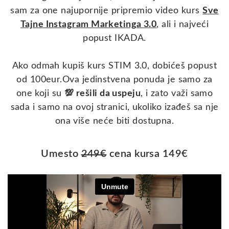
sam za one najupornije pripremio video kurs
Sve
Tajne Instagram Marketinga 3.0
, ali i najveći
popust IKADA.
Ako odmah kupiš kurs STIM 3.0, dobićeš popust
od 100eur.Ova jedinstvena ponuda je samo za
one koji su
💯 rešili da uspeju
, i zato važi
samo
sada i samo na ovoj stranici,
ukoliko izađeš sa nje
ona više neće biti dostupna.
Umesto
249
€
cena kursa
149
€