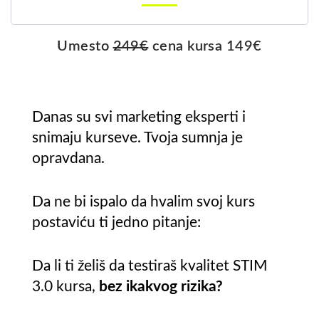
Umesto
249
€
cena kursa
149
€
Danas su svi marketing eksperti i
snimaju kurseve. Tvoja sumnja je
opravdana.
Da ne bi ispalo da hvalim svoj kurs
postaviću ti jedno pitanje:
Da li ti želiš da testiraš kvalitet STIM
3.0 kursa,
bez ikakvog rizika?