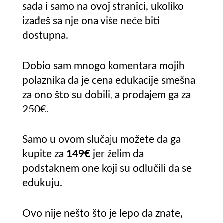
sada i samo na ovoj stranici, ukoliko
izađeš sa nje ona više neće biti
dostupna.
Dobio sam mnogo komentara mojih
polaznika da je cena edukacije smešna
za ono što su dobili, a prodajem ga za
250€.
Samo u ovom slučaju možete da ga
kupite za
149€
jer želim da
podstaknem one koji su odlučili da se
edukuju.
Ovo nije nešto što je lepo da znate,