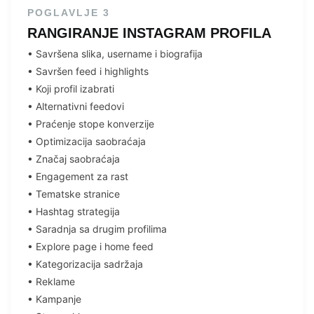
POGLAVLJE 3
RANGIRANJE INSTAGRAM PROFILA
•⁠ ⁠Savršena slika, username i biografija
•⁠ ⁠Savršen feed i highlights
•⁠ ⁠Koji profil izabrati
•⁠ ⁠Alternativni feedovi
•⁠ ⁠Praćenje stope konverzije
•⁠ ⁠Optimizacija saobraćaja
•⁠ ⁠Značaj saobraćaja
•⁠ ⁠Engagement za rast
•⁠ ⁠Tematske stranice
•⁠ ⁠Hashtag strategija
•⁠ ⁠Saradnja sa drugim profilima
•⁠ ⁠Explore page i home feed
•⁠ ⁠Kategorizacija sadržaja
•⁠ ⁠Reklame
•⁠ ⁠Kampanje