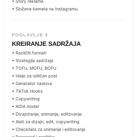
•⁠ ⁠Story reklame
•⁠ ⁠Složena kamata na Instagramu
POGLAVLJE 4
KREIRANJE SADRŽAJA
•⁠ ⁠Različiti formati
•⁠ ⁠Strategija sadržaja
•⁠ ⁠TOFU, MOFU, BOFU
•⁠ ⁠Ideje za odličan post
•⁠ ⁠Generator naslova
•⁠ ⁠TikTok Hooks
•⁠ ⁠Copywriting
•⁠ ⁠AIDA model
•⁠ ⁠Dizajniranje, snimanje, editovanje
•⁠ ⁠Alati za dizajn, edit, copywriting
•⁠ ⁠Checklista za snimanje i editovanje
•⁠ ⁠Raspored i analitika