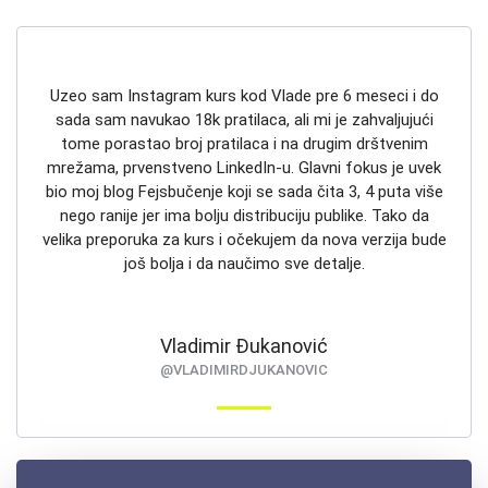
Uzeo sam Instagram kurs kod Vlade pre 6 meseci i do
sada sam navukao 18k pratilaca, ali mi je zahvaljujući
tome porastao broj pratilaca i na drugim drštvenim
mrežama, prvenstveno LinkedIn-u. Glavni fokus je uvek
bio moj blog Fejsbučenje koji se sada čita 3, 4 puta više
nego ranije jer ima bolju distribuciju publike. Tako da
velika preporuka za kurs i očekujem da nova verzija bude
još bolja i da naučimo sve detalje.
Vladimir Đukanović
@VLADIMIRDJUKANOVIC