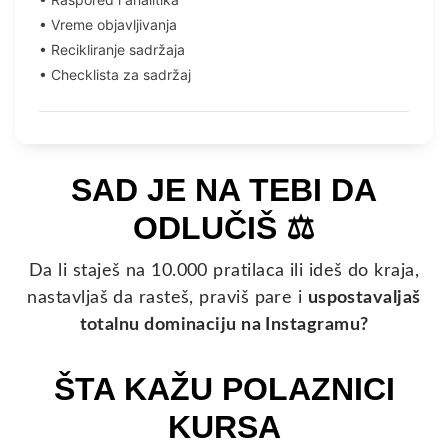
•⁠ ⁠Vreme objavljivanja
•⁠ ⁠Recikliranje sadržaja
•⁠ ⁠Checklista za sadržaj
SAD JE NA TEBI DA
ODLUČIŠ ⚖️
Da li staješ na 10.000 pratilaca ili ideš do kraja,
nastavljaš da rasteš, praviš pare i
uspostavaljaš
totalnu dominaciju na Instagramu?
ŠTA KAŽU POLAZNICI
KURSA