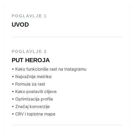
POGLAVLJE 1
UVOD
POGLAVLJE 2
PUT HEROJA
• ⁠Kako funkcioniše rast na Instagramu
•⁠ ⁠⁠Najvažnije metrike
•⁠ ⁠Formula za rast
•⁠ ⁠Kako postaviti ciljeve
•⁠ ⁠Optimizacija profila
•⁠ ⁠Značaj konverzije
•⁠ ⁠CRV i toplotne mape