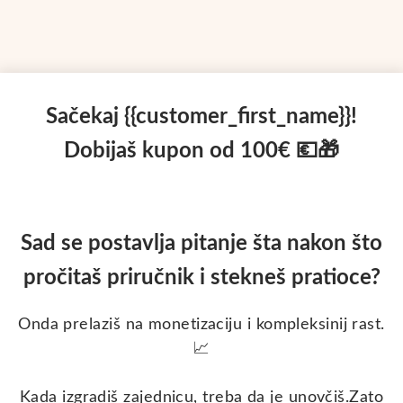
Sačekaj
{{customer_first_name}}!
Dobijaš kupon od 100€ 💶🎁
Sad se postavlja pitanje šta nakon što
pročitaš priručnik i stekneš pratioce?
Onda prelaziš na monetizaciju i kompleksinij rast.
📈
Kada izgradiš zajednicu, treba da je unovčiš.Zato