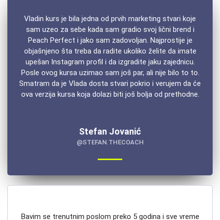
Vladin kurs je bila jedna od prvih marketing stvari koje
sam uzeo za sebe kada sam gradio svoj lični brend i
Peach Perfect i jako sam zadovoljan. Najprostije je
objašnjeno šta treba da radite ukoliko želite da imate
upešan Instagram profil i da izgradite jaku zajednicu.
Posle ovog kursa uzimao sam još par, ali nije bilo to to.
Smatram da je Vlada dosta stvari pokrio i verujem da će
ova verzija kursa koja dolazi biti još bolja od prethodne.
Stefan Jovanić
@STEFAN.THECOACH
Bavim se trenutnim poslom preko 5 godina i sve vreme