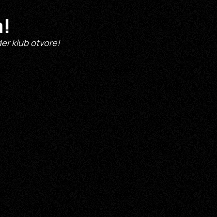
a!
der klub otvore!