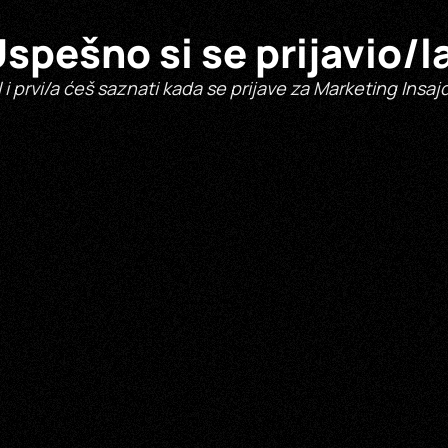
spešno si se prijavio/l
l i prvi/a ćeš saznati kada se prijave za Marketing Insaj