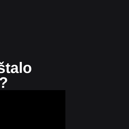
štalo
?