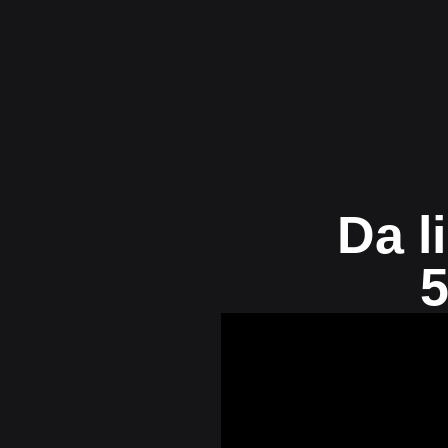
Da l
5