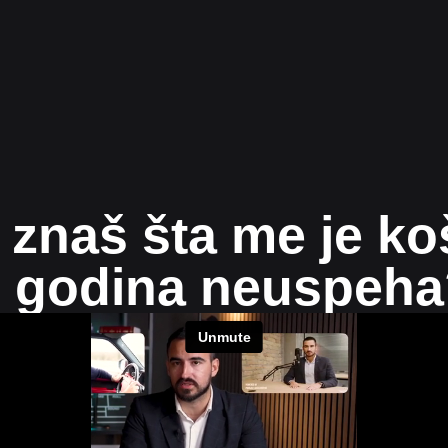
i znaš šta me je ko
 godina neuspeha