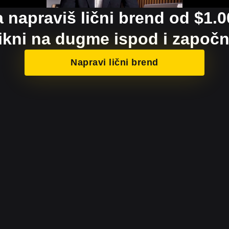
a napraviš lični brend od $1.
ikni na dugme ispod i započni
Napravi lični brend