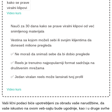
Video kurs
Nauči za 30 dana kako se prave viralni klipovi od već
snimljenog materijala
Vestina sa kojom možeš sebi ili svojim klijentima da
doneseš milione pregleda
✅ Ne moraš da snimaš sebe da bi dobio preglede
✅ Reels je trenutno najpopularniji format sadržaja na
društvenim mrežama
✅ Jedan viralan reels može lansirati tvoj profil
Video kurs
Vaši lični podaci biće upotrebljeni za obradu vaše narudžbine, da
vaše iskustvo na ovom veb-sajtu bude ugodnije, kao i u druge svrhe