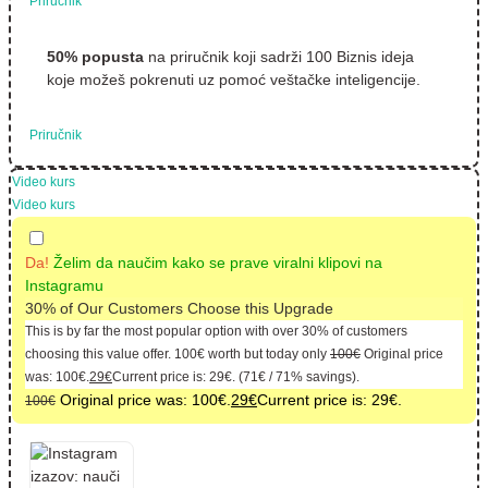
Priručnik
50% popusta
na priručnik koji sadrži 100 Biznis ideja
koje možeš pokrenuti uz pomoć veštačke inteligencije.
Priručnik
Video kurs
Video kurs
Da!
Želim da naučim kako se prave viralni klipovi na
Instagramu
30% of Our Customers Choose this Upgrade
This is by far the most popular option with over 30% of customers
choosing this value offer.
100
€
worth but today only
100
€
Original price
was: 100€.
29
€
Current price is: 29€.
(
71
€
/ 71% savings).
Original price was: 100€.
29
€
Current price is: 29€.
100
€