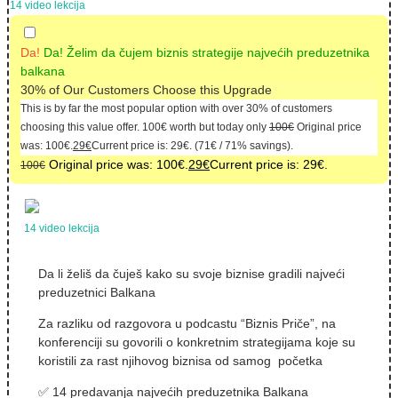
14 video lekcija
Da!
Da! Želim da čujem biznis strategije najvećih preduzetnika
balkana
30% of Our Customers Choose this Upgrade
This is by far the most popular option with over 30% of customers
choosing this value offer.
100
€
worth but today only
100
€
Original price
was: 100€.
29
€
Current price is: 29€.
(
71
€
/ 71% savings).
Original price was: 100€.
29
€
Current price is: 29€.
100
€
14 video lekcija
Da li želiš da čuješ kako su svoje biznise gradili najveći
preduzetnici Balkana
Za razliku od razgovora u podcastu “Biznis Priče”, na
konferenciji su govorili o konkretnim strategijama koje su
koristili za rast njihovog biznisa od samog početka
✅ 14 predavanja najvećih preduzetnika Balkana