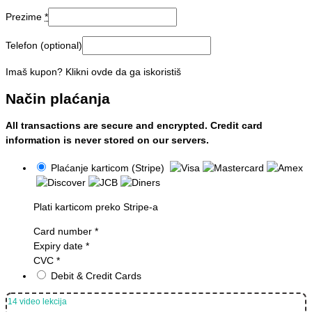
Prezime
*
Telefon
(optional)
Imaš kupon? Klikni ovde da ga iskoristiš
Način plaćanja
All transactions are secure and encrypted. Credit card
information is never stored on our servers.
Plaćanje karticom (Stripe)
Plati karticom preko Stripe-a
Card number
*
Expiry date
*
CVC
*
Debit & Credit Cards
14 video lekcija