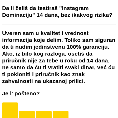
Da li želiš da testiraš "Instagram
Dominaciju" 14 dana, bez ikakvog rizika?
Uveren sam u kvalitet i vrednost
informacija koje delim. Toliko sam siguran
da ti nudim jedinstvenu
100% garanciju
.
Ako, iz bilo kog razloga, osetiš da
priručnik nije za tebe u roku od 14 dana,
ne samo da ću ti vratiti svaki dinar, već ću
ti pokloniti i priručnik kao znak
zahvalnosti na ukazanoj prilici.
Je l' pošteno?