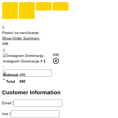
1
Podaci za naručivanje
Show Order Summary
49
€
1
49
€
Instagram Dominacija
× 1
-
Subtotal
49
€
+
Total
49
€
Customer Information
Email
*
Ime
*