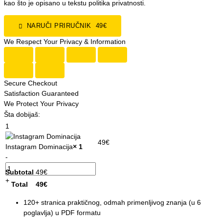
kao što je opisano u tekstu politika privatnosti.
NARUČI PRIRUČNIK 49€
We Respect Your Privacy & Information
Secure Checkout
Satisfaction Guaranteed
We Protect Your Privacy
Šta dobijaš:
1
49
€
Instagram Dominacija
× 1
-
Subtotal
49
€
+
Total
49
€
120+ stranica praktičnog, odmah primenljivog znanja (u 6
poglavlja) u PDF formatu​