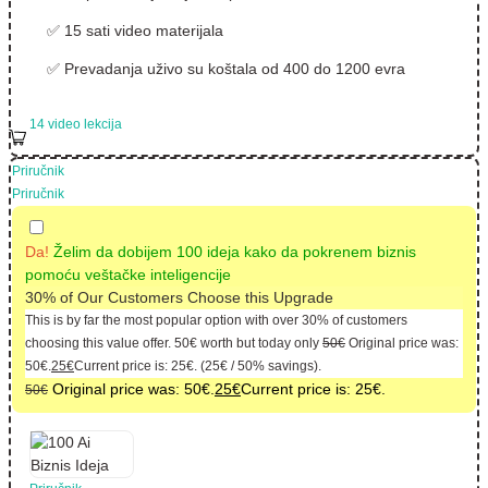
✅ 15 sati video materijala
✅ Prevadanja uživo su koštala od 400 do 1200 evra
14 video lekcija
Priručnik
Priručnik
Da!
Želim da dobijem 100 ideja kako da pokrenem biznis
pomoću veštačke inteligencije
30% of Our Customers Choose this Upgrade
This is by far the most popular option with over 30% of customers
choosing this value offer.
50
€
worth but today only
50
€
Original price was:
50€.
25
€
Current price is: 25€.
(
25
€
/ 50% savings).
Original price was: 50€.
25
€
Current price is: 25€.
50
€